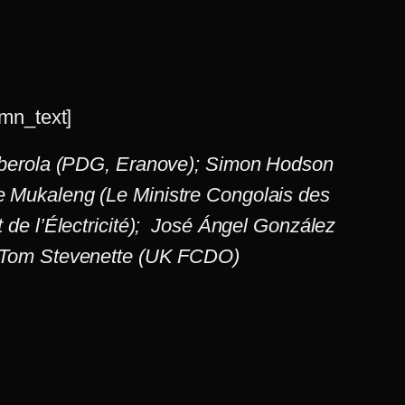
mn_text]
Alberola (PDG, Eranove); Simon Hodson
 Mukaleng (Le Ministre Congolais des
 de l’Électricité); José Ángel González
 Tom Stevenette (UK FCDO)
és de projet au
yi Power
seront