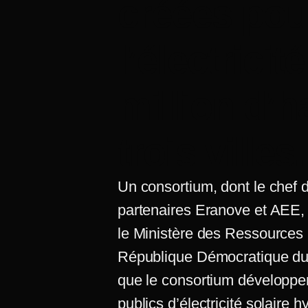
créées pou
l’électricit
million d’h
trois villes.
Un consortium, dont le chef 
partenaires Eranove et AEE, 
le Ministère des Ressources H
République Démocratique du
que le consortium développera
publics d’électricité solaire