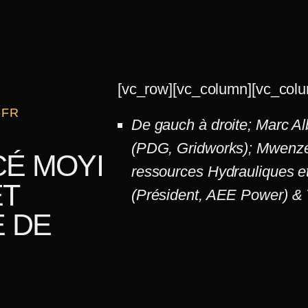
[vc_row][vc_column][vc_colu
-FR
De gauch à
droite; Marc 
(PDG, Gridworks); Mwenze
CÉ MOYI
ressources Hydrauliques et
ET
(Président, AEE Power) &
Des sociét
E DE
nom de
Mo